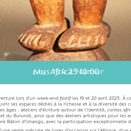
MusAfrica Namur
19.4.25 10:00
DATE
rture lors d'un week-end festif les 19 et 20 avril 2025. À 
vrir ses espaces dédiés à la richesse et à la diversité des 
es âges : ateliers d'écriture autour de l'identité, contes af
et du Burundi, ainsi que des ateliers artistiques pour les 
bre Bâton d'Ishango, avec la participation exceptionnelle
'une vente spéciale de livres d'occasion sur l'Afrique, d'un