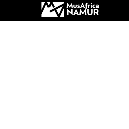
Infos & lieu
info@musafrica.be
081 74 08 05
Rue du Premier Lanciers 3b
5000 Namur (Belgique)
Heures d'ouverture
Ouvert du mercredi au samedi 
17h et le premier dimanche du