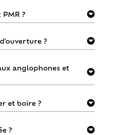
x PMR ?
 d'ouverture ?
 aux anglophones et
r et boire ?
e ?